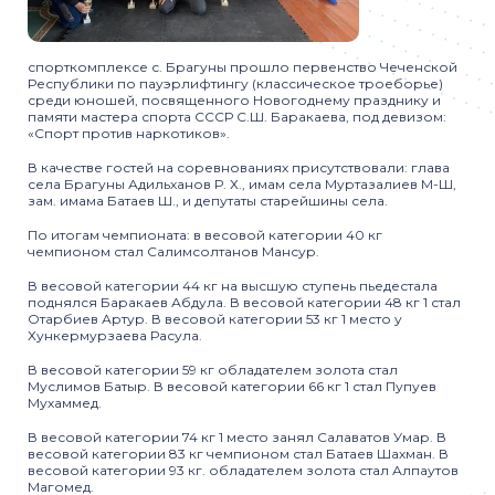
спорткомплексе с. Брагуны прошло первенство Чеченской
Республики по пауэрлифтингу (классическое троеборье)
среди юношей, посвященного Новогоднему празднику и
памяти мастера спорта СССР С.Ш. Баракаева, под девизом:
«Спорт против наркотиков».
В качестве гостей на соревнованиях присутствовали: глава
села Брагуны Адильханов Р. Х., имам села Муртазалиев М-Ш,
зам. имама Батаев Ш., и депутаты старейшины села.
По итогам чемпионата: в весовой категории 40 кг
чемпионом стал Салимсолтанов Мансур.
В весовой категории 44 кг на высшую ступень пьедестала
поднялся Баракаев Абдула. В весовой категории 48 кг 1 стал
Отарбиев Артур. В весовой категории 53 кг 1 место у
Хункермурзаева Расула.
В весовой категории 59 кг обладателем золота стал
Муслимов Батыр. В весовой категории 66 кг 1 стал Пупуев
Мухаммед.
В весовой категории 74 кг 1 место занял Салаватов Умар. В
весовой категории 83 кг чемпионом стал Батаев Шахман. В
весовой категории 93 кг. обладателем золота стал Алпаутов
Магомед.