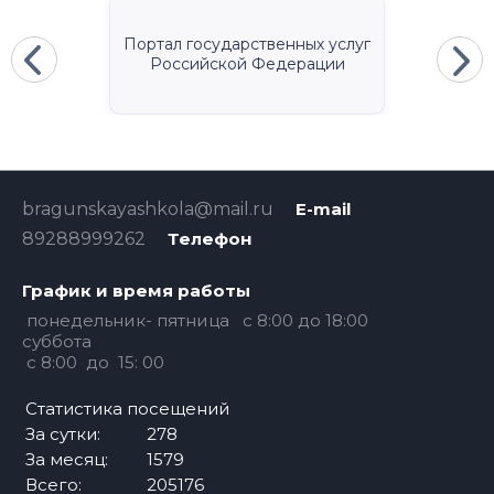
Портал государственных услуг
Российской Федерации
bragunskayashkola@mail.ru
E-mail
89288999262
Телефон
График и время работы
понедельник- пятница с 8:00 до 18:00
суббота
с 8:00 до 15: 00
Статистика посещений
За сутки:
278
За месяц:
1579
Всего:
205176