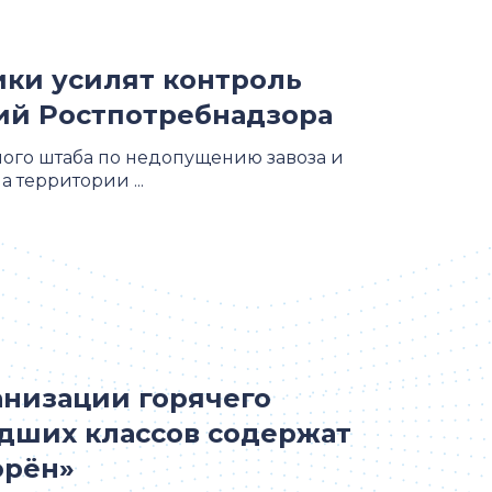
ики усилят контроль
ий Ростпотребнадзора
ого штаба по недопущению завоза и
 территории ...
анизации горячего
дших классов содержат
орён»